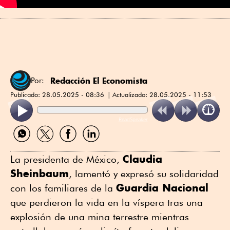
Redacción El Economista
Por:
Publicado:
28.05.2025 - 08:36
Actualizado:
28.05.2025 - 11:53
ReadSpeaker
Compartir
Compartir
Compartir
Compartir
por
por
por
por
WhatsApp
Twitter
Facebook
Linkedin
Claudia
La presidenta de México,
Sheinbaum
, lamentó y expresó su solidaridad
Guardia Nacional
con los familiares de la
que perdieron la vida en la víspera tras una
explosión de una mina terrestre mientras