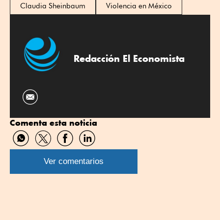
Claudia Sheinbaum
Violencia en México
Redacción El Economista
Comenta esta noticia
Compartir
Compartir
Compartir
Compartir
por
por
por
por
WhatsApp
Twitter
Facebook
Linkedin
Ver comentarios