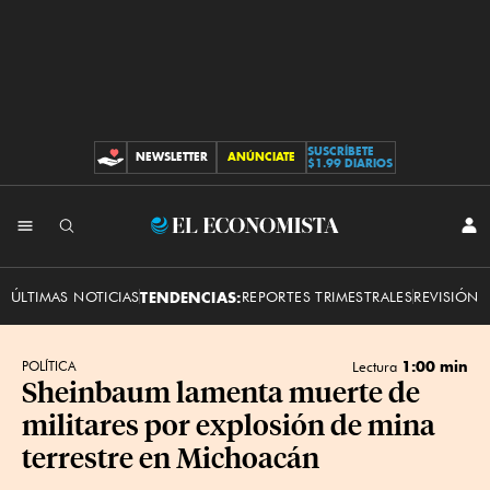
SUSCRÍBETE
NEWSLETTER
ANÚNCIATE
CONTRIBUCIONES
$1.99 DIARIOS
INI
El
SES
Economista
ÚLTIMAS NOTICIAS
TENDENCIAS:
REPORTES TRIMESTRALES
REVISIÓN 
1:00 min
POLÍTICA
Lectura
Sheinbaum lamenta muerte de
militares por explosión de mina
terrestre en Michoacán