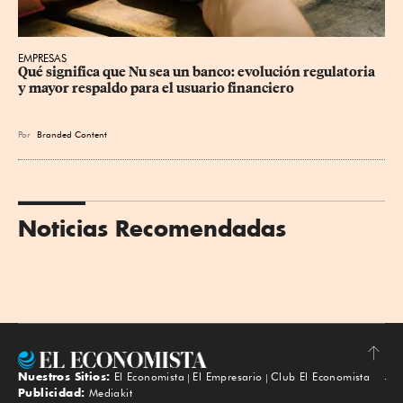
EMPRESAS
Qué significa que Nu sea un banco: evolución regulatoria 
y mayor respaldo para el usuario financiero
Por
Branded Content
Noticias Recomendadas
Nuestros Sitios:
El Economista
El Empresario
Club El Economista
Subir
Publicidad:
Mediakit