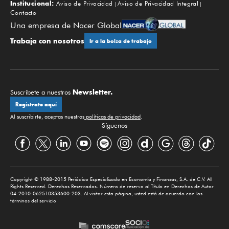
Institucional:
Aviso de Privacidad
Aviso de Privacidad Integral
Contacto
Una empresa de Nacer Global
Trabaja con nosotros
Ir a la bolsa de trabajo
Newsletter.
Suscríbete a nuestros
Regístrate aquí
Al suscribirte, aceptas nuestras
políticas de privacidad
.
Síguenos
Copyright © 1988-2015 Periódico Especializado en Economía y Finanzas, S.A. de C.V. All
Rights Reserved. Derechos Reservados. Número de reserva al Título en Derechos de Autor
04-2010-062510353600-203. Al visitar esta página, usted está de acuerdo con los
términos del servicio