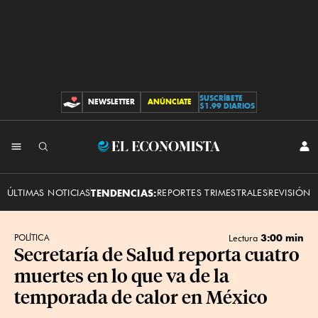
SUSCRÍBETE
NEWSLETTER
ANÚNCIATE
CONTRIBUCIONES
$1.99 DIARIOS
INI
El
SES
Economista
ÚLTIMAS NOTICIAS
TENDENCIAS:
REPORTES TRIMESTRALES
REVISIÓN 
3:00 min
POLÍTICA
Lectura
Secretaría de Salud reporta cuatro
muertes en lo que va de la
temporada de calor en México