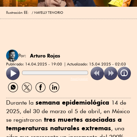
Ilustración EE:
NAYELLY TENORIO
Arturo Rojas
Por:
Publicado:
14.04.2025 - 19:00
Actualizado:
15.04.2025 - 02:03
ReadSpeaker
Compartir
Compartir
Compartir
Compartir
por
por
por
por
WhatsApp
Twitter
Facebook
Linkedin
semana epidemiológica
Durante la
14 de
2025, del 30 de marzo al 5 de abril, en México
tres muertes asociadas a
se registraron
temperaturas naturales extremas
, una
cifra que representa un incremento del 200%