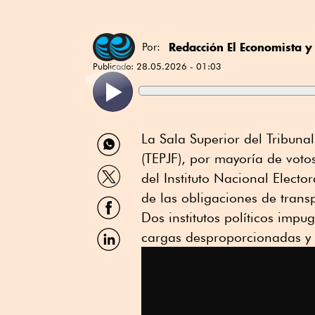
Redacción El Economista
Por:
Publicado:
28.05.2026 - 01:03
Compartir
La Sala Superior del Tribunal
por
(TEPJF), por mayoría de vot
WhatsApp
Compartir
del Instituto Nacional Elector
por
Twitter
de las obligaciones de transp
Compartir
por
Dos institutos políticos imp
Facebook
Compartir
cargas desproporcionadas y 
por
Linkedin