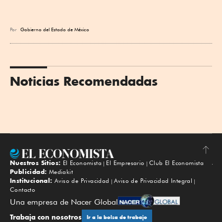
Por
Gobierno del Estado de México
Noticias Recomendadas
Nuestros Sitios:
El Economista
El Empresario
Club El Economista
Subir
Publicidad:
Mediakit
Institucional:
Aviso de Privacidad
Aviso de Privacidad Integral
Contacto
Una empresa de Nacer Global
Trabaja con nosotros
Ir a la bolsa de trabajo