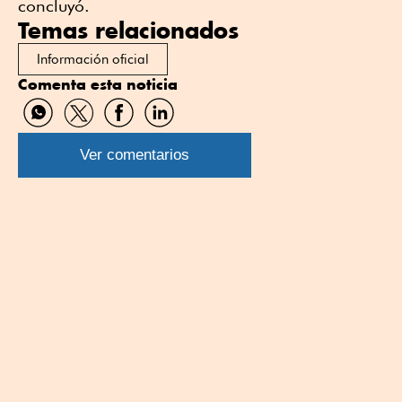
concluyó.
Temas relacionados
Información oficial
Comenta esta noticia
Compartir
Compartir
Compartir
Compartir
por
por
por
por
WhatsApp
Twitter
Facebook
Linkedin
Ver comentarios