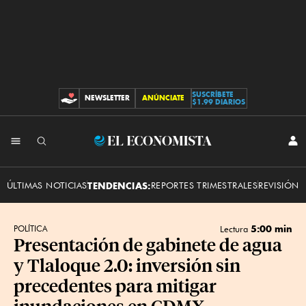
SUSCRÍBETE
NEWSLETTER
ANÚNCIATE
CONTRIBUCIONES
$1.99 DIARIOS
INI
El
SES
Economista
ÚLTIMAS NOTICIAS
TENDENCIAS:
REPORTES TRIMESTRALES
REVISIÓN 
5:00 min
POLÍTICA
Lectura
Presentación de gabinete de agua
y Tlaloque 2.0: inversión sin
precedentes para mitigar
inundaciones en CDMX