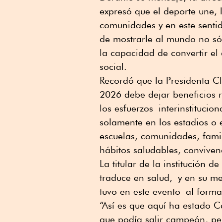
expresó que el deporte une, 
comunidades y en este senti
de mostrarle al mundo no sól
la capacidad de convertir e
social.
Recordó que la Presidenta 
2026 debe dejar beneficios re
los esfuerzos
interinstitucio
solamente en los estadios o 
escuelas, comunidades, famil
hábitos saludables, convivenc
La titular de la institución 
traduce en salud,
y e
n su me
tuvo en este evento
al forma
“Así es que aquí ha estado 
que podía salir campeón, per