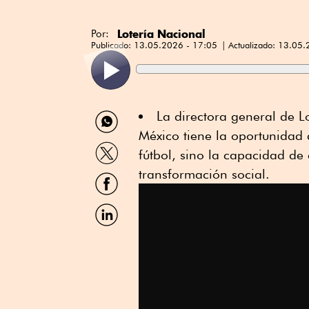
Lotería Nacional
Por:
Publicado:
13.05.2026 - 17:05
Actualizado:
13.05.
Compartir
La directora general de L
por
México tiene la oportunidad 
WhatsApp
Compartir
fútbol, sino la capacidad de
por
Twitter
transformación social.
Compartir
por
Facebook
Compartir
por
Linkedin