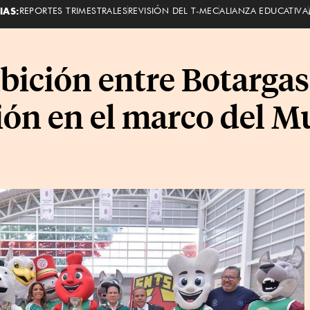
IAS:
REPORTES TRIMESTRALES
REVISIÓN DEL T-MEC
ALIANZA EDUCATIVA
ibición entre Botarg
ión en el marco del M