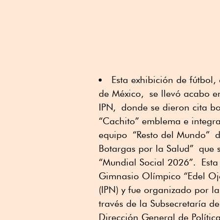
Esta exhibición de fútbol
,
de México, se llevó acabo e
IPN, donde se dieron cita bo
“Cachito” emblema e integran
equipo
“
Resto del Mundo
”
d
Botargas por la Salud”
que s
“Mundial Social 2026
”.
Esta
Gimnasio Olímpico “Edel Ojed
(IPN) y fue organizado por l
través de la Subsecretaría de
Dirección General de Polític