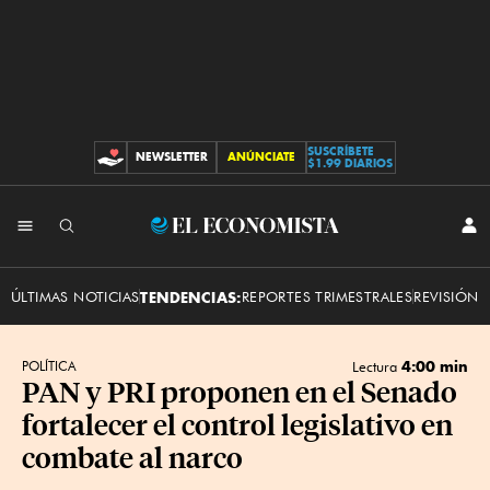
SUSCRÍBETE
NEWSLETTER
ANÚNCIATE
CONTRIBUCIONES
$1.99 DIARIOS
INI
El
SES
Economista
ÚLTIMAS NOTICIAS
TENDENCIAS:
REPORTES TRIMESTRALES
REVISIÓN 
4:00 min
POLÍTICA
Lectura
PAN y PRI proponen en el Senado
fortalecer el control legislativo en
combate al narco