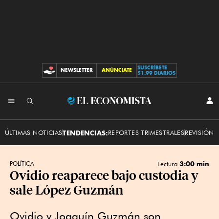
SUSCRÍBETE
NEWSLETTER
ANÚNCIATE
CONTRIBUCIONES
$1.99 DIARIOS
INI
El
SES
Economista
ÚLTIMAS NOTICIAS
TENDENCIAS:
REPORTES TRIMESTRALES
REVISIÓN 
3:00 min
POLÍTICA
Lectura
Ovidio reaparece bajo custodia y
sale López Guzmán
Ovidio y Joaquín Guzmán son