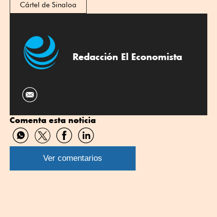
Cártel de Sinaloa
Redacción El Economista
Comenta esta noticia
Compartir
Compartir
Compartir
Compartir
por
por
por
por
WhatsApp
Twitter
Facebook
Linkedin
Ver comentarios