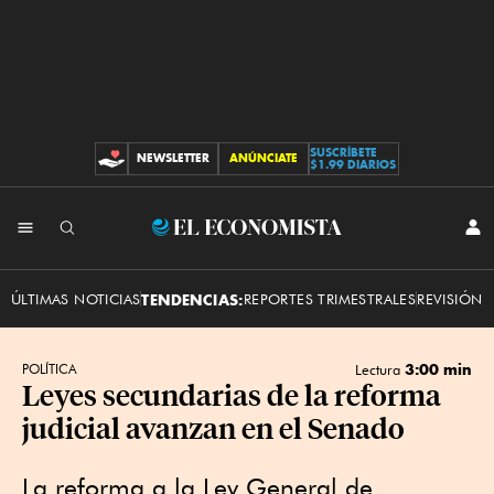
SUSCRÍBETE
NEWSLETTER
ANÚNCIATE
CONTRIBUCIONES
$1.99 DIARIOS
INI
El
SES
Economista
ÚLTIMAS NOTICIAS
TENDENCIAS:
REPORTES TRIMESTRALES
REVISIÓN 
3:00 min
POLÍTICA
Lectura
Leyes secundarias de la reforma
judicial avanzan en el Senado
La reforma a la Ley General de