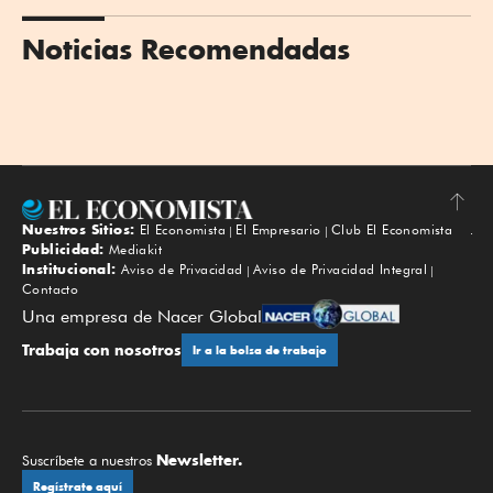
Noticias Recomendadas
Nuestros Sitios:
El Economista
El Empresario
Club El Economista
Subir
Publicidad:
Mediakit
Institucional:
Aviso de Privacidad
Aviso de Privacidad Integral
Contacto
Una empresa de Nacer Global
Trabaja con nosotros
Ir a la bolsa de trabajo
Newsletter.
Suscríbete a nuestros
Regístrate aquí