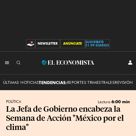
SUSCRÍBETE
NEWSLETTER
ANÚNCIATE
CONTRIBUCIONES
$1.99 DIARIOS
INI
El
SES
Economista
ÚLTIMAS NOTICIAS
TENDENCIAS:
REPORTES TRIMESTRALES
REVISIÓN 
6:00 min
POLÍTICA
Lectura
La Jefa de Gobierno encabeza la
Semana de Acción "México por el
clima"