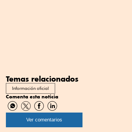
Temas relacionados
Información oficial
Comenta esta noticia
Compartir
Compartir
Compartir
Compartir
por
por
por
por
WhatsApp
Twitter
Facebook
Linkedin
Ver comentarios