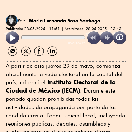
María Fernanda Sosa Santiago
Por:
Publicado:
28.05.2025 - 11:51
Actualizado:
28.05.2025 - 13:43
ReadSpeaker
Compartir
Compartir
Compartir
Compartir
por
por
por
por
WhatsApp
Twitter
Facebook
Linkedin
A partir de este jueves 29 de mayo, comienza
oficialmente la veda electoral en la capital del
Instituto Electoral de la
país, informó el
Ciudad de México (IECM)
. Durante este
periodo quedan prohibidas todas las
actividades de propaganda por parte de las
candidaturas al Poder Judicial local, incluyendo
reuniones públicas, debates, asambleas y
cualquier acto en el que se solicite el voto.