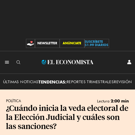
SUSCRÍBETE
NEWSLETTER
ANÚNCIATE
CONTRIBUCIONES
$1.99 DIARIOS
INI
El
SES
Economista
ÚLTIMAS NOTICIAS
TENDENCIAS:
REPORTES TRIMESTRALES
REVISIÓN 
2:00 min
POLÍTICA
Lectura
¿Cuándo inicia la veda electoral de
la Elección Judicial y cuáles son
las sanciones?