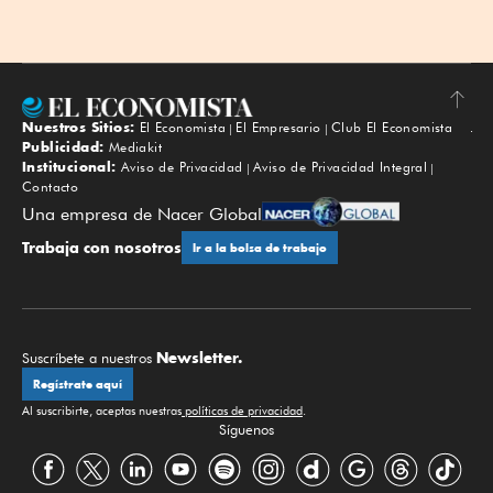
Nuestros Sitios:
El Economista
El Empresario
Club El Economista
Subir
Publicidad:
Mediakit
Institucional:
Aviso de Privacidad
Aviso de Privacidad Integral
Contacto
Una empresa de Nacer Global
Trabaja con nosotros
Ir a la bolsa de trabajo
Newsletter.
Suscríbete a nuestros
Regístrate aquí
Al suscribirte, aceptas nuestras
políticas de privacidad
.
Síguenos