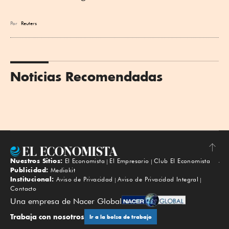
Por
Reuters
Noticias Recomendadas
Nuestros Sitios:
El Economista
El Empresario
Club El Economista
Subir
Publicidad:
Mediakit
Institucional:
Aviso de Privacidad
Aviso de Privacidad Integral
Contacto
Una empresa de Nacer Global
Trabaja con nosotros
Ir a la bolsa de trabajo