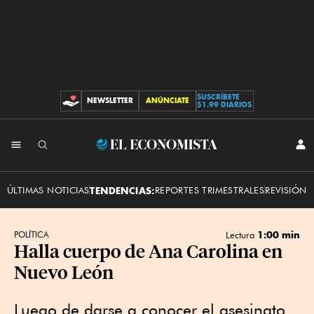
SUSCRÍBETE
NEWSLETTER
ANÚNCIATE
CONTRIBUCIONES
$1.99 DIARIOS
INI
El
SES
Economista
ÚLTIMAS NOTICIAS
TENDENCIAS:
REPORTES TRIMESTRALES
REVISIÓN 
1:00 min
POLÍTICA
Lectura
Halla cuerpo de Ana Carolina en
Nuevo León
Luego de darse a conocer el asesinato