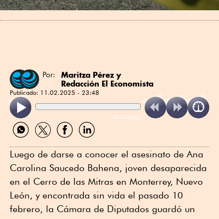
Maritza Pérez
y
Por:
Redacción El Economista
Publicado:
11.02.2025 - 23:48
ReadSpeaker
Compartir
Compartir
Compartir
Compartir
por
por
por
por
WhatsApp
Twitter
Facebook
Linkedin
Luego de darse a conocer el asesinato de Ana
Carolina Saucedo Bahena, joven desaparecida
en el Cerro de las Mitras en Monterrey, Nuevo
León, y encontrada sin vida el pasado 10
febrero, la Cámara de Diputados guardó un