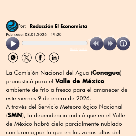
Redacción El Economista
Por:
Publicado:
08.01.2026 - 19:20
ReadSpeaker
Compartir
Compartir
Compartir
Compartir
por
por
por
por
WhatsApp
Twitter
Facebook
Linkedin
Conagua
La Comisión Nacional del Agua (
)
Valle de México
pronosticó para el
ambiente de frío a fresco para el amanecer de
este viernes 9 de enero de 2026.
A través del Servicio Meteorológico Nacional
SMN
(
), la dependencia indicó que en el Valle
de México habrá cielo parcialmente nublado
con bruma,por lo que en las zonas altas del