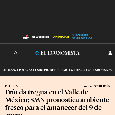
SUSCRÍBETE
NEWSLETTER
ANÚNCIATE
CONTRIBUCIONES
$1.99 DIARIOS
INI
El
SES
Economista
ÚLTIMAS NOTICIAS
TENDENCIAS:
REPORTES TRIMESTRALES
REVISIÓN 
2:00 min
POLÍTICA
Lectura
Frío da tregua en el Valle de
México; SMN pronostica ambiente
fresco para el amanecer del 9 de
enero