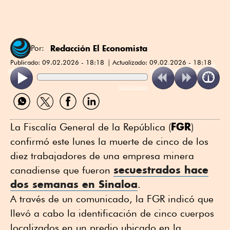
Redacción El Economista
Por:
Publicado:
09.02.2026 - 18:18
Actualizado:
09.02.2026 - 18:18
ReadSpeaker
Compartir
Compartir
Compartir
Compartir
por
por
por
por
WhatsApp
Twitter
Facebook
Linkedin
FGR
La Fiscalía General de la República (
)
confirmó este lunes la muerte de cinco de los
diez trabajadores de una empresa minera
secuestrados hace
canadiense que fueron
dos semanas en
Sinaloa
.
A través de un comunicado, la FGR indicó que
llevó a cabo la identificación de cinco cuerpos
localizados en un predio ubicado en la