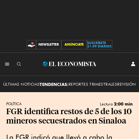
SUSCRÍBETE
NEWSLETTER
ANÚNCIATE
CONTRIBUCIONES
$1.99 DIARIOS
INI
El
SES
Economista
ÚLTIMAS NOTICIAS
TENDENCIAS:
REPORTES TRIMESTRALES
REVISIÓN 
2:00 min
POLÍTICA
Lectura
FGR identifica restos de 5 de los 10
mineros secuestrados en Sinaloa
La FGR indicó que llevó a cabo la