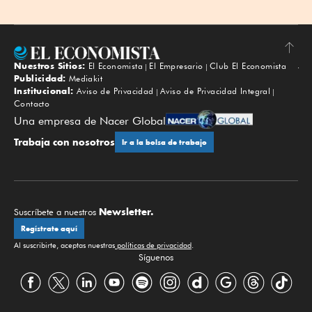
Nuestros Sitios:
El Economista
El Empresario
Club El Economista
Subir
Publicidad:
Mediakit
Institucional:
Aviso de Privacidad
Aviso de Privacidad Integral
Contacto
Una empresa de Nacer Global
Trabaja con nosotros
Ir a la bolsa de trabajo
Newsletter.
Suscríbete a nuestros
Regístrate aquí
Al suscribirte, aceptas nuestras
políticas de privacidad
.
Síguenos