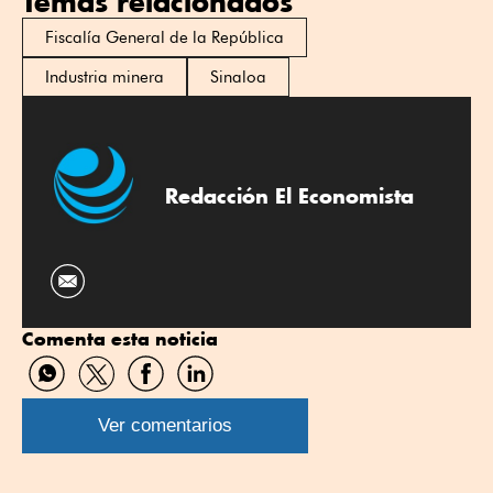
Temas relacionados
Fiscalía General de la República
Industria minera
Sinaloa
Redacción El Economista
Comenta esta noticia
Compartir
Compartir
Compartir
Compartir
por
por
por
por
WhatsApp
Twitter
Facebook
Linkedin
Ver comentarios