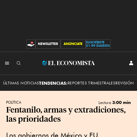
SUSCRÍBETE
NEWSLETTER
ANÚNCIATE
CONTRIBUCIONES
$1.99 DIARIOS
INI
El
SES
Economista
ÚLTIMAS NOTICIAS
TENDENCIAS:
REPORTES TRIMESTRALES
REVISIÓN 
3:00 min
POLÍTICA
Lectura
Fentanilo, armas y extradiciones,
las prioridades
Los gobiernos de México y EU