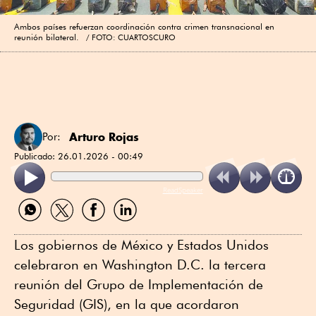
Ambos países refuerzan coordinación contra crimen transnacional en
reunión bilateral.
FOTO: CUARTOSCURO
Arturo Rojas
Por:
Publicado:
26.01.2026 - 00:49
ReadSpeaker
Compartir
Compartir
Compartir
Compartir
por
por
por
por
WhatsApp
Twitter
Facebook
Linkedin
Los gobiernos de México y Estados Unidos
celebraron en Washington D.C. la tercera
reunión del Grupo de Implementación de
Seguridad (GIS), en la que acordaron