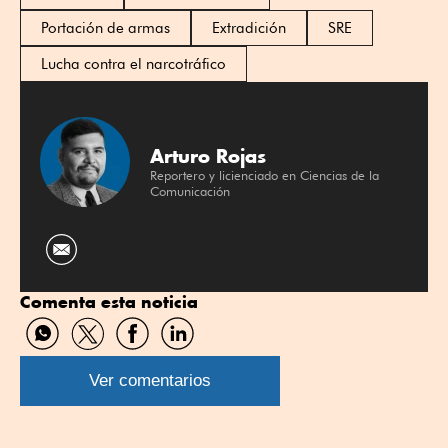
Portación de armas
Extradición
SRE
Lucha contra el narcotráfico
Arturo Rojas
Reportero y licienciado en Ciencias de la
Comunicación
Comenta esta noticia
Compartir
Compartir
Compartir
Compartir
por
por
por
por
WhatsApp
Twitter
Facebook
Linkedin
Ver comentarios