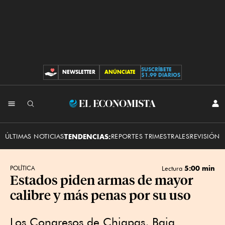
SUSCRÍBETE
NEWSLETTER
ANÚNCIATE
CONTRIBUCIONES
$1.99 DIARIOS
INI
El
SES
Economista
ÚLTIMAS NOTICIAS
TENDENCIAS:
REPORTES TRIMESTRALES
REVISIÓN 
5:00 min
POLÍTICA
Lectura
Estados piden armas de mayor
calibre y más penas por su uso
Los Congresos de Chiapas, Baja