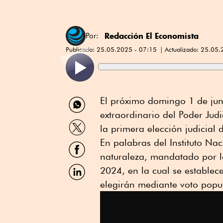
Redacción El Economista
Por:
Publicado:
25.05.2025 - 07:15
Actualizado:
25.05.
Compartir
El próximo domingo 1 de juni
por
extraordinario del Poder Jud
WhatsApp
Compartir
la primera elección judicial 
por
Twitter
En palabras del Instituto Nac
Compartir
por
naturaleza, mandatado por l
Facebook
Compartir
2024, en la cual se establec
por
elegirán mediante voto popul
Linkedin