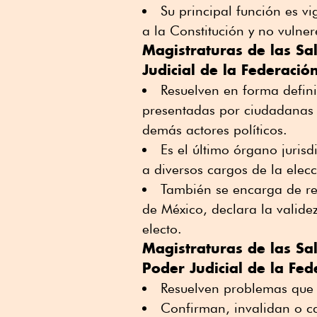
Su principal función es vi
a la Constitución y no vuln
Magistraturas de las Sal
Judicial de la Federación
Resuelven en forma definit
presentadas por ciudadanas 
demás actores políticos.
Es el último órgano jurisd
a diversos cargos de la elec
También se encarga de rea
de México, declara la validez
electo.
Magistraturas de las Sal
Poder Judicial de la Fed
Resuelven problemas que s
Confirman, invalidan o ca