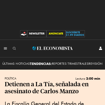
SUSCRÍBETE
NEWSLETTER
ANÚNCIATE
CONTRIBUCIONES
$1.99 DIARIOS
INI
El
SES
Economista
ÚLTIMAS NOTICIAS
TENDENCIAS:
REPORTES TRIMESTRALES
REVISIÓN 
2:00 min
POLÍTICA
Lectura
Detienen a La Tía, señalada en
asesinato de Carlos Manzo
La Fiscalía General del Estado de