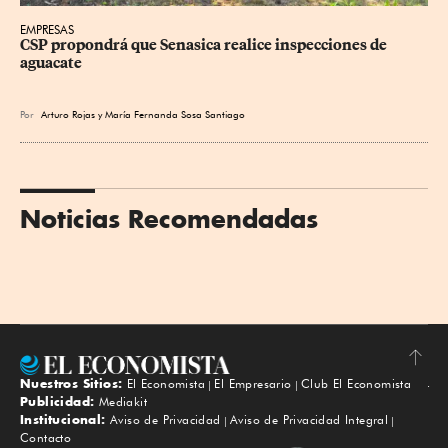
EMPRESAS
CSP propondrá que Senasica realice inspecciones de 
aguacate
Por
Arturo Rojas
y
María Fernanda Sosa Santiago
Noticias Recomendadas
Nuestros Sitios:
El Economista
El Empresario
Club El Economista
Subir
Publicidad:
Mediakit
Institucional:
Aviso de Privacidad
Aviso de Privacidad Integral
Contacto