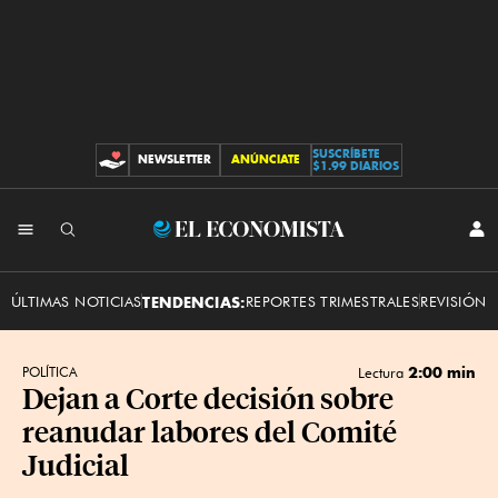
SUSCRÍBETE
NEWSLETTER
ANÚNCIATE
CONTRIBUCIONES
$1.99 DIARIOS
INI
El
SES
Economista
ÚLTIMAS NOTICIAS
TENDENCIAS:
REPORTES TRIMESTRALES
REVISIÓN 
2:00 min
POLÍTICA
Lectura
Dejan a Corte decisión sobre
reanudar labores del Comité
Judicial