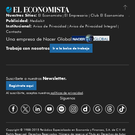
Nuestros Sitios:
El Economista
El Empresario
Club El Economista
Subir
Publicidad:
Mediakit
Institucional:
Aviso de Privacidad
Aviso de Privacidad Integral
Contacto
Una empresa de Nacer Global
Trabaja con nosotros
Ir a la bolsa de trabajo
Newsletter.
Suscríbete a nuestros
Regístrate aquí
Al suscribirte, aceptas nuestras
políticas de privacidad
.
Síguenos
Copyright © 1988-2015 Periódico Especializado en Economía y Finanzas, S.A. de C.V. All
Rights Reserved. Derechos Reservados. Número de reserva al Título en Derechos de Autor