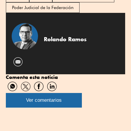
Poder Judicial de la Federación
Rolando Ramos
Comenta esta noticia
Compartir
Compartir
Compartir
Compartir
por
por
por
por
WhatsApp
Twitter
Facebook
Linkedin
Ver comentarios