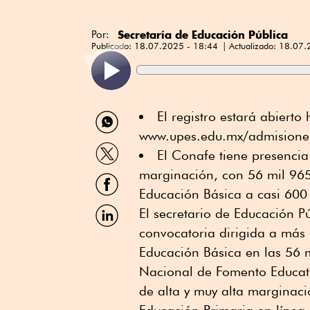
Secretaría de Educación Pública
Por:
Publicado:
18.07.2025 - 18:44
Actualizado:
18.07.
Compartir
El registro estará abierto
por
www.upes.edu.mx/admisiones
WhatsApp
Compartir
El Conafe tiene presencia
por
Twitter
marginación, con 56 mil 965
Compartir
por
Educación Básica a casi 600 
Facebook
Compartir
El secretario de Educación P
por
convocatoria dirigida a más 
Linkedin
Educación Básica en las 56 
Nacional de Fomento Educati
de alta y muy alta marginaci