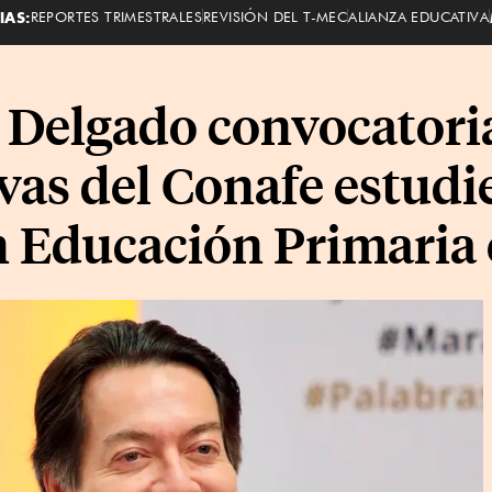
IAS:
REPORTES TRIMESTRALES
REVISIÓN DEL T-MEC
ALIANZA EDUCATIVA
Delgado convocatori
vas del Conafe estudi
n Educación Primaria 