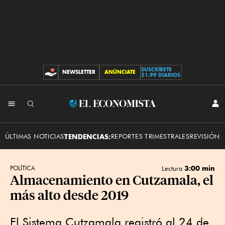
SUSCRÍBETE
NEWSLETTER
ANÚNCIATE
CONTRIBUCIONES
$1.99 DIARIOS
INI
El
SES
Economista
ÚLTIMAS NOTICIAS
TENDENCIAS:
REPORTES TRIMESTRALES
REVISIÓN 
3:00 min
POLÍTICA
Lectura
Almacenamiento en Cutzamala, el
más alto desde 2019
El Sistema Cutzamala registró al 24 de