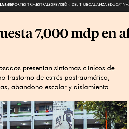
IAS:
REPORTES TRIMESTRALES
REVISIÓN DEL T-MEC
ALIANZA EDUCATIVA
cuesta 7,000 mdp en a
sados presentan síntomas clínicos de
o trastorno de estrés postraumático,
cas, abandono escolar y aislamiento