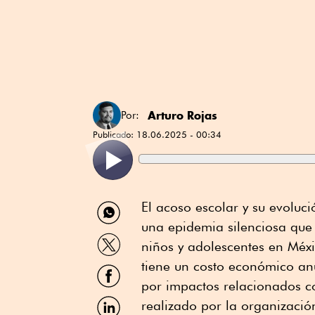
Arturo Rojas
Por:
Publicado:
18.06.2025 - 00:34
Compartir
El acoso escolar y su evoluci
por
una epidemia silenciosa que 
WhatsApp
Compartir
niños y adolescentes en Mé
por
Twitter
tiene un costo económico an
Compartir
por
por impactos relacionados co
Facebook
Compartir
realizado por la organización
por