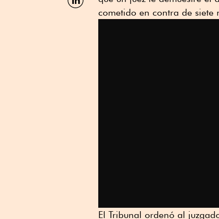
por
cometido en contra de siete
Linkedin
El Tribunal ordenó al juzgado