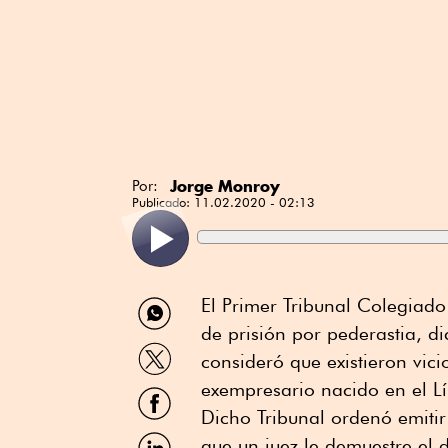
Jorge Monroy
Por:
Publicado:
11.02.2020 - 02:13
Compartir
El Primer Tribunal Colegiad
por
de prisión por pederastia, d
WhatsApp
Compartir
consideró que existieron vic
por
Twitter
exempresario nacido en el Lí
Compartir
por
Dicho Tribunal ordenó emitir
Facebook
Compartir
que un juez le demuestre el d