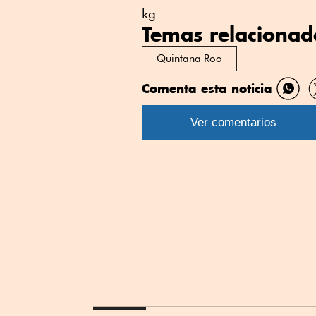
kg
Temas relacionad
Quintana Roo
Comenta esta noticia
Comp
por
Ver comentarios
What