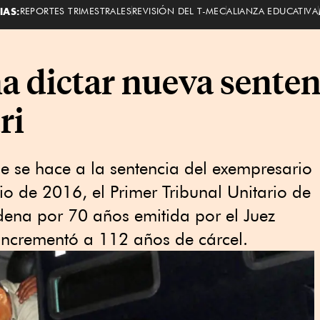
IAS:
REPORTES TRIMESTRALES
REVISIÓN DEL T-MEC
ALIANZA EDUCATIVA
a dictar nueva senten
ri
ue se hace a la sentencia del exempresario
lio de 2016, el Primer Tribunal Unitario de
ena por 70 años emitida por el Juez
 incrementó a 112 años de cárcel.