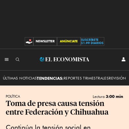
SUSCRÍBETE
NEWSLETTER
ANÚNCIATE
CONTRIBUCIONES
$1.99 DIARIOS
INI
El
SES
Economista
ÚLTIMAS NOTICIAS
TENDENCIAS:
REPORTES TRIMESTRALES
REVISIÓN 
3:00 min
POLÍTICA
Lectura
Toma de presa causa tensión
entre Federación y Chihuahua
Continúa la tensión social en