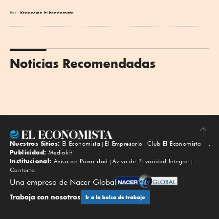
Por
Redacción El Economista
Noticias Recomendadas
Nuestros Sitios:
El Economista
El Empresario
Club El Economista
Subir
Publicidad:
Mediakit
Institucional:
Aviso de Privacidad
Aviso de Privacidad Integral
Contacto
Una empresa de Nacer Global
Trabaja con nosotros
Ir a la bolsa de trabajo