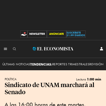
SUSCRÍBETE
NEWSLETTER
ANÚNCIATE
CONTRIBUCIONES
$1.99 DIARIOS
INI
El
SES
Economista
ÚLTIMAS NOTICIAS
TENDENCIAS:
REPORTES TRIMESTRALES
REVISIÓN 
1:00 min
POLÍTICA
Lectura
Sindicato de UNAM marchará al
Senado
A las 16:00 horas de este martes,