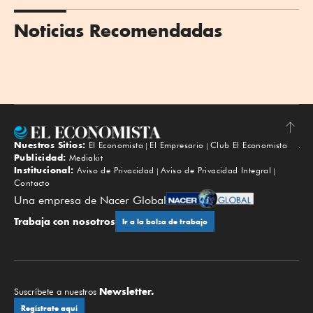
Noticias Recomendadas
Nuestros Sitios:
El Economista
El Empresario
Club El Economista
Subir
Publicidad:
Mediakit
Institucional:
Aviso de Privacidad
Aviso de Privacidad Integral
Contacto
Una empresa de Nacer Global
Trabaja con nosotros
Ir a la bolsa de trabajo
Newsletter.
Suscríbete a nuestros
Regístrate aquí