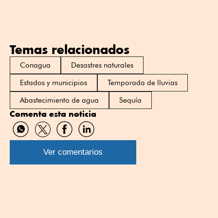
Temas relacionados
Conagua
Desastres naturales
Estados y municipios
Temporada de lluvias
Abastecimiento de agua
Sequía
Comenta esta noticia
Compartir
Compartir
Compartir
Compartir
por
por
por
por
WhatsApp
Twitter
Facebook
Linkedin
Ver comentarios