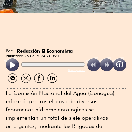
Redacción El Economista
Por:
Publicado:
25.06.2024 - 00:31
ReadSpeaker
Compartir
Compartir
Compartir
Compartir
por
por
por
por
WhatsApp
Twitter
Facebook
Linkedin
La Comisión Nacional del Agua (Conagua)
informó que tras el paso de diversos
fenómenos hidrometeorológicos se
implementan un total de siete operativos
emergentes, mediante las Brigadas de