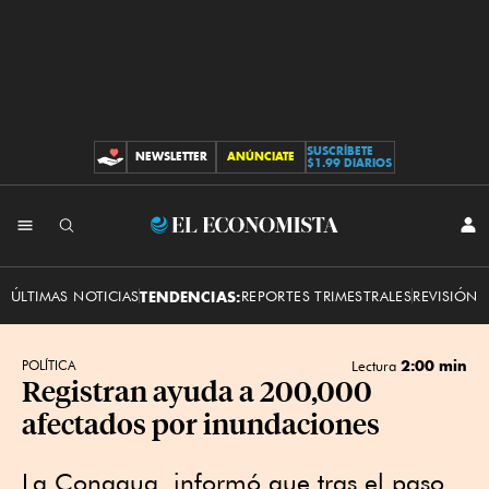
SUSCRÍBETE
NEWSLETTER
ANÚNCIATE
CONTRIBUCIONES
$1.99 DIARIOS
INI
El
SES
Economista
ÚLTIMAS NOTICIAS
TENDENCIAS:
REPORTES TRIMESTRALES
REVISIÓN 
2:00 min
POLÍTICA
Lectura
Registran ayuda a 200,000
afectados por inundaciones
La Conagua informó que tras el paso