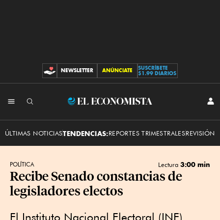
SUSCRÍBETE
NEWSLETTER
ANÚNCIATE
CONTRIBUCIONES
$1.99 DIARIOS
INI
El
SES
Economista
ÚLTIMAS NOTICIAS
TENDENCIAS:
REPORTES TRIMESTRALES
REVISIÓN 
3:00 min
POLÍTICA
Lectura
Recibe Senado constancias de
legisladores electos
El Instituto Nacional Electoral (INE)