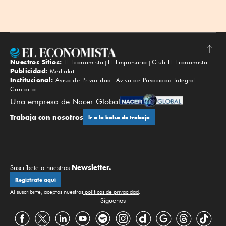
Nuestros Sitios:
El Economista
El Empresario
Club El Economista
Subir
Publicidad:
Mediakit
Institucional:
Aviso de Privacidad
Aviso de Privacidad Integral
Contacto
Una empresa de Nacer Global
Trabaja con nosotros
Ir a la bolsa de trabajo
Newsletter.
Suscríbete a nuestros
Regístrate aquí
Al suscribirte, aceptas nuestras
políticas de privacidad
.
Síguenos