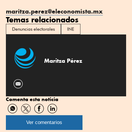
maritza.perez@eleconomista.mx
Temas relacionados
Denuncias electorales
INE
Maritza Pérez
Comenta esta noticia
Compartir
Compartir
Compartir
Compartir
por
por
por
por
WhatsApp
Twitter
Facebook
Linkedin
Ver comentarios