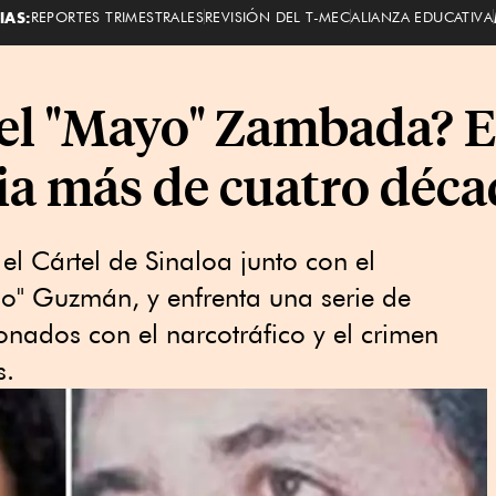
IAS:
REPORTES TRIMESTRALES
REVISIÓN DEL T-MEC
ALIANZA EDUCATIVA
el "Mayo" Zambada? E
cia más de cuatro déc
l Cártel de Sinaloa junto con el
o" Guzmán, y enfrenta una serie de
onados con el narcotráfico y el crimen
s.