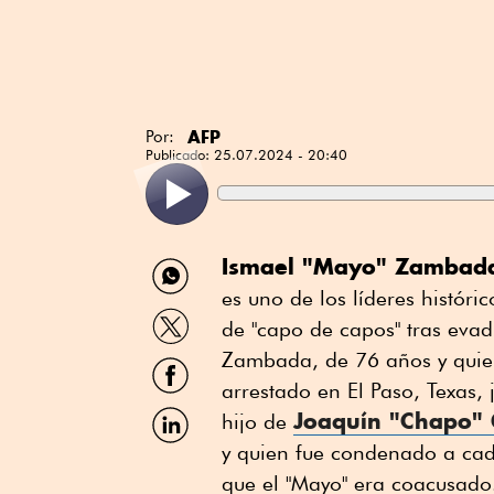
AFP
Por:
Publicado:
25.07.2024 - 20:40
Compartir
Ismael "Mayo" Zambad
por
es uno de los líderes histór
WhatsApp
Compartir
de "capo de capos" tras evad
por
Twitter
Zambada, de 76 años y quien
Compartir
por
arrestado en El Paso, Texas,
Facebook
Compartir
Joaquín "Chapo"
hijo de
por
y quien fue condenado a cad
Linkedin
que el "Mayo" era coacusado