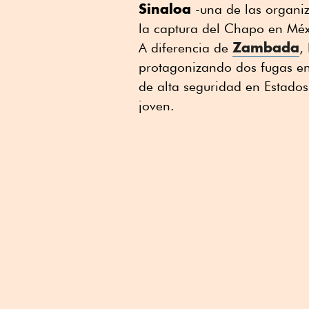
Sinaloa
-una de las organi
la captura del Chapo en Méx
Zambada
A diferencia de
,
protagonizando dos fugas en
de alta seguridad en Estado
joven.