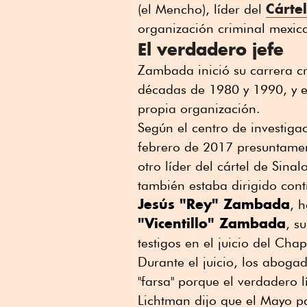
Cárte
(el Mencho), líder del
organización criminal mexic
El verdadero jefe
Zambada inició su carrera cr
décadas de 1980 y 1990, y e
propia organización.
Según el centro de investiga
febrero de 2017 presuntame
otro líder del cártel de Sina
también estaba dirigido cont
Jesús "Rey" Zambada
, 
"Vicentillo" Zambada
, s
testigos en el juicio del Ch
Durante el juicio, los abog
"farsa" porque el verdadero 
Lichtman dijo que el Mayo p