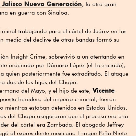
l Jalisco Nueva Generación
, la otra gran
ana en guerra con Sinaloa.
iminal trabajando para el cártel de Juárez en las
n medio del declive de otras bandas formó su
ción Insight Crime, sobrevivió a un atentando en
nte ordenado por Dámaso López (el Licenciado),
loa quien posteriormente fue extraditado. El ataque
ra dos de los hijos del Chapo.
Vicente
hermano del Mayo, y el hijo de este,
upuesto heredero del imperio criminal, fueron
apo mientras estaban detenidos en Estados Unidos.
ados del Chapo aseguraron que el proceso era una
líder del cártel era Zambada. El abogado Jeffrey
agó al expresidente mexicano Enrique Peña Nieto