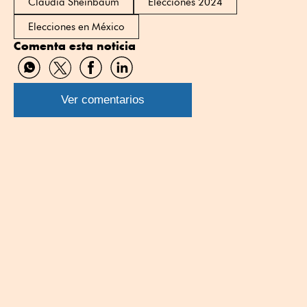
Claudia Sheinbaum
Elecciones 2024
Elecciones en México
Comenta esta noticia
Compartir
Compartir
Compartir
Compartir
por
por
por
por
WhatsApp
Twitter
Facebook
Linkedin
Ver comentarios