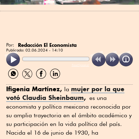
Redacción El Economista
Por:
Publicado:
02.06.2024 - 14:10
ReadSpeaker
Compartir
Compartir
Compartir
Compartir
por
por
por
por
WhatsApp
Twitter
Facebook
Linkedin
Ifigenia Martínez,
mujer por la que
la
votó Claudia Sheinbaum
,
es una
economista y política mexicana reconocida por
su amplia trayectoria en el ámbito académico y
su participación en la vida política del país.
Nacida el 16 de junio de 1930, ha