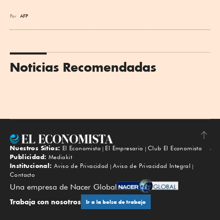
Por
AFP
Noticias Recomendadas
Nuestros Sitios:
El Economista
El Empresario
Club El Economista
Subir
Publicidad:
Mediakit
Institucional:
Aviso de Privacidad
Aviso de Privacidad Integral
Contacto
Una empresa de Nacer Global
Trabaja con nosotros
Ir a la bolsa de trabajo