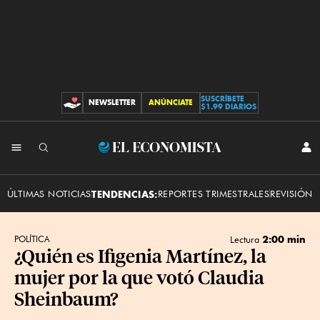
SUSCRÍBETE
NEWSLETTER
ANÚNCIATE
CONTRIBUCIONES
$1.99 DIARIOS
INI
El
SES
Economista
ÚLTIMAS NOTICIAS
TENDENCIAS:
REPORTES TRIMESTRALES
REVISIÓN 
2:00 min
POLÍTICA
Lectura
¿Quién es Ifigenia Martínez, la
mujer por la que votó Claudia
Sheinbaum?