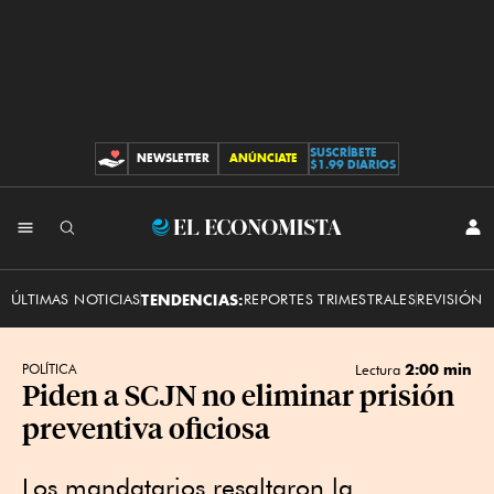
SUSCRÍBETE
NEWSLETTER
ANÚNCIATE
CONTRIBUCIONES
$1.99 DIARIOS
INI
El
SES
Economista
ÚLTIMAS NOTICIAS
TENDENCIAS:
REPORTES TRIMESTRALES
REVISIÓN 
2:00 min
POLÍTICA
Lectura
Piden a SCJN no eliminar prisión
preventiva oficiosa
Los mandatarios resaltaron la