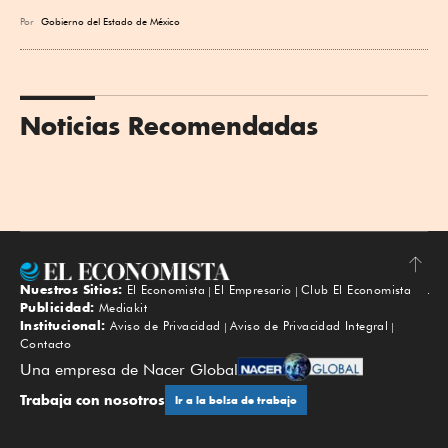
Por
Gobierno del Estado de México
Noticias Recomendadas
Nuestros Sitios:
El Economista
El Empresario
Club El Economista
Subir
Publicidad:
Mediakit
Institucional:
Aviso de Privacidad
Aviso de Privacidad Integral
Contacto
Una empresa de Nacer Global
Trabaja con nosotros
Ir a la bolsa de trabajo