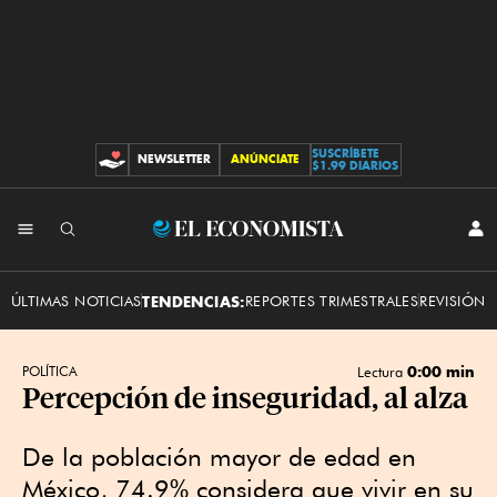
SUSCRÍBETE
NEWSLETTER
ANÚNCIATE
CONTRIBUCIONES
$1.99 DIARIOS
INI
El
SES
Economista
ÚLTIMAS NOTICIAS
TENDENCIAS:
REPORTES TRIMESTRALES
REVISIÓN 
0:00 min
POLÍTICA
Lectura
Percepción de inseguridad, al alza
De la población mayor de edad en
México, 74.9% considera que vivir en su