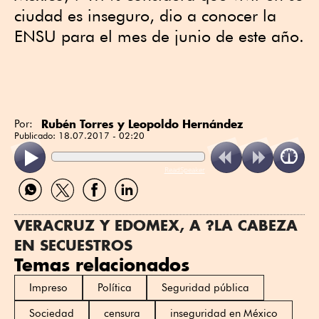
ciudad es inseguro, dio a conocer la
ENSU para el mes de junio de este año.
Rubén Torres y Leopoldo Hernández
Por:
Publicado:
18.07.2017 - 02:20
ReadSpeaker
Compartir
Compartir
Compartir
Compartir
por
por
por
por
WhatsApp
Twitter
Facebook
Linkedin
VERACRUZ Y EDOMEX, A ?LA CABEZA
EN SECUESTROS
Temas relacionados
Impreso
Política
Seguridad pública
Sociedad
censura
inseguridad en México