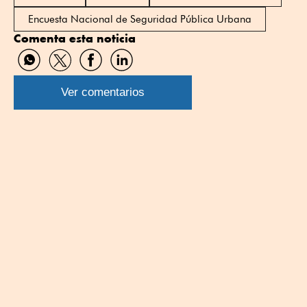
Encuesta Nacional de Seguridad Pública Urbana
Comenta esta noticia
Compartir
Compartir
Compartir
Compartir
por
por
por
por
WhatsApp
Twitter
Facebook
Linkedin
Ver comentarios