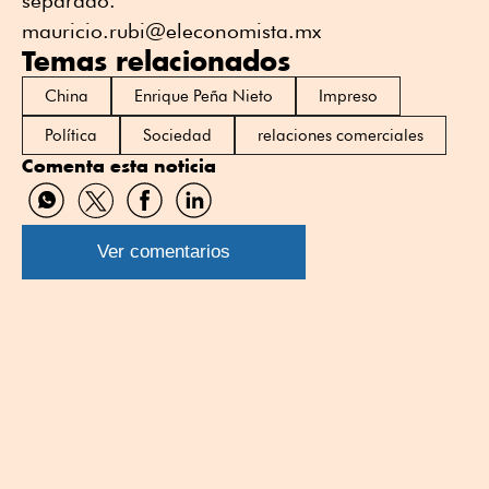
mauricio.rubi@eleconomista.mx
Temas relacionados
China
Enrique Peña Nieto
Impreso
Política
Sociedad
relaciones comerciales
Comenta esta noticia
Compartir
Compartir
Compartir
Compartir
por
por
por
por
WhatsApp
Twitter
Facebook
Linkedin
Ver comentarios