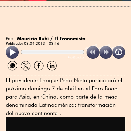
Mauricio Rubí / El Economista
Por:
Publicado:
03.04.2013 - 03:16
ReadSpeaker
Compartir
Compartir
Compartir
Compartir
por
por
por
por
WhatsApp
Twitter
Facebook
Linkedin
El presidente Enrique Peña Nieto participará el
próximo domingo 7 de abril en el Foro Boao
para Asia, en China, como parte de la mesa
denominada Latinoamérica: transformación
del nuevo continente .