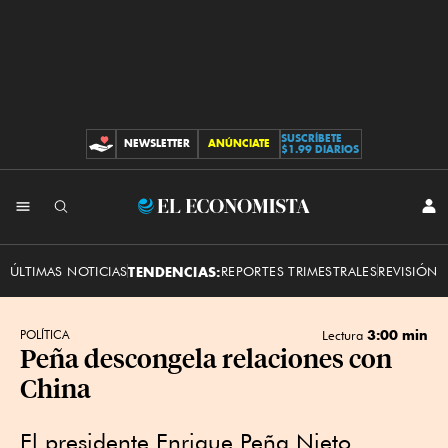
SUSCRÍBETE
NEWSLETTER
ANÚNCIATE
CONTRIBUCIONES
$1.99 DIARIOS
INI
El
SES
Economista
ÚLTIMAS NOTICIAS
TENDENCIAS:
REPORTES TRIMESTRALES
REVISIÓN 
3:00 min
POLÍTICA
Lectura
Peña descongela relaciones con
China
El presidente Enrique Peña Nieto