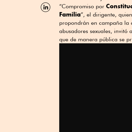
Facebook
Compartir
Constitu
“Compromiso por
por
Familia
”, el dirigente, qui
Linkedin
propondrán en campaña la ca
abusadores sexuales, invitó a
que de manera pública se pro