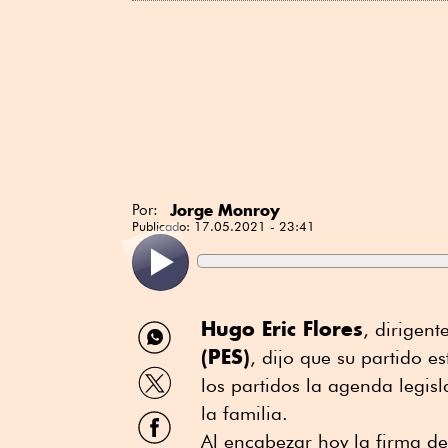
Jorge Monroy
Por:
Publicado:
17.05.2021 - 23:41
Compartir
Hugo Eric Flores
, dirigen
por
(PES)
, dijo que su partido e
WhatsApp
Compartir
los partidos la agenda legis
por
Twitter
la familia.
Compartir
por
Al encabezar hoy la firma de