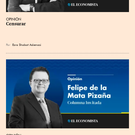
OPINIÓN
Censurar
Por
Ezra Shabot Askenazi