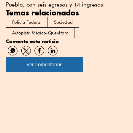
Puebla, con seis egresos y 14 ingresos.
Temas relacionados
Policía Federal
Sociedad
Autopista México-Querétaro
Comenta esta noticia
Compartir
Compartir
Compartir
Compartir
por
por
por
por
WhatsApp
Twitter
Facebook
Linkedin
Ver comentarios