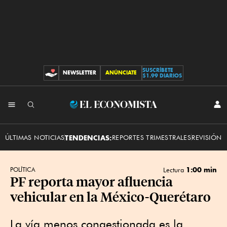
SUSCRÍBETE
NEWSLETTER
ANÚNCIATE
CONTRIBUCIONES
$1.99 DIARIOS
INI
El
SES
Economista
ÚLTIMAS NOTICIAS
TENDENCIAS:
REPORTES TRIMESTRALES
REVISIÓN 
1:00 min
POLÍTICA
Lectura
PF reporta mayor afluencia
vehicular en la México-Querétaro
La vía menos congestionada es la