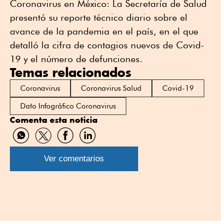
Coronavirus en México: La Secretaría de Salud
presentó su reporte técnico diario sobre el
avance de la pandemia en el país, en el que
detalló la cifra de contagios nuevos de Covid-
19 y el número de defunciones.
Temas relacionados
Coronavirus
Coronavirus Salud
Covid-19
Dato Infográfico Coronavirus
Comenta esta noticia
Compartir
Compartir
Compartir
Compartir
por
por
por
por
WhatsApp
Twitter
Facebook
Linkedin
Ver comentarios