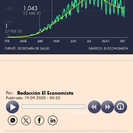
Redacción El Economista
Por:
Publicado:
19.09.2020 - 00:25
ReadSpeaker
Compartir
Compartir
Compartir
Compartir
por
por
por
por
WhatsApp
Twitter
Facebook
Linkedin