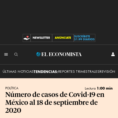
SUSCRÍBETE
NEWSLETTER
ANÚNCIATE
CONTRIBUCIONES
$1.99 DIARIOS
INI
El
SES
Economista
ÚLTIMAS NOTICIAS
TENDENCIAS:
REPORTES TRIMESTRALES
REVISIÓN 
1:00 min
POLÍTICA
Lectura
Número de casos de Covid-19 en
México al 18 de septiembre de
2020