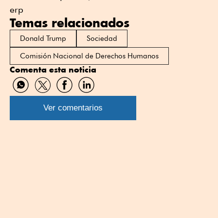
erp
Temas relacionados
Donald Trump
Sociedad
Comisión Nacional de Derechos Humanos
Comenta esta noticia
Compartir
Compartir
Compartir
Compartir
por
por
por
por
WhatsApp
Twitter
Facebook
Linkedin
Ver comentarios