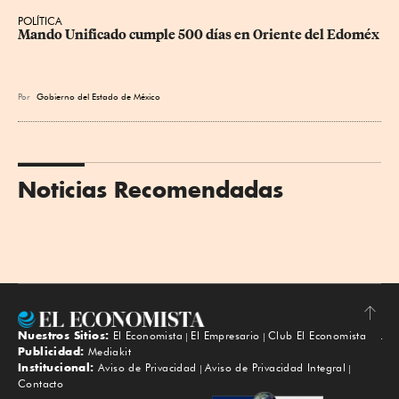
POLÍTICA
Mando Unificado cumple 500 días en Oriente del Edoméx
Por
Gobierno del Estado de México
Noticias Recomendadas
Nuestros Sitios:
El Economista
El Empresario
Club El Economista
Subir
Publicidad:
Mediakit
Institucional:
Aviso de Privacidad
Aviso de Privacidad Integral
Contacto