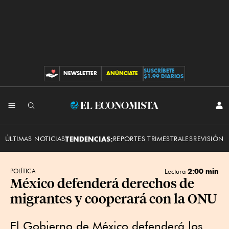
SUSCRÍBETE
NEWSLETTER
ANÚNCIATE
CONTRIBUCIONES
$1.99 DIARIOS
INI
El
SES
Economista
ÚLTIMAS NOTICIAS
TENDENCIAS:
REPORTES TRIMESTRALES
REVISIÓN 
2:00 min
POLÍTICA
Lectura
México defenderá derechos de
migrantes y cooperará con la ONU
El Gobierno de México defenderá los