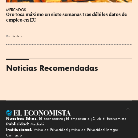
MERCADOS
Oro toca máximo en siete semanas tras débiles datos de 
empleo en EU
Por
Reuters
Noticias Recomendadas
Nuestros Sitios:
El Economista
El Empresario
Club El Economista
Subir
Publicidad:
Mediakit
Institucional:
Aviso de Privacidad
Aviso de Privacidad Integral
Contacto