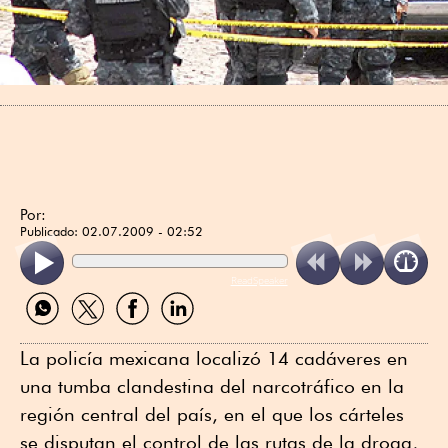
Por:
Publicado:
02.07.2009 - 02:52
ReadSpeaker
Compartir
Compartir
Compartir
Compartir
por
por
por
por
WhatsApp
Twitter
Facebook
Linkedin
La policía mexicana localizó 14 cadáveres en
una tumba clandestina del narcotráfico en la
región central del país, en el que los cárteles
se disputan el control de las rutas de la droga,