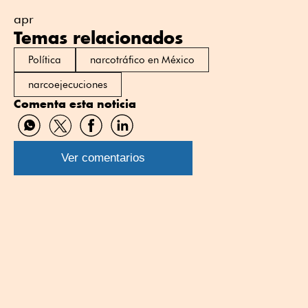
apr
Temas relacionados
Política
narcotráfico en México
narcoejecuciones
Comenta esta noticia
Compartir
Compartir
Compartir
Compartir
por
por
por
por
WhatsApp
Twitter
Facebook
Linkedin
Ver comentarios