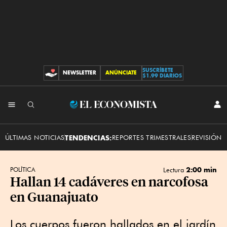
SUSCRÍBETE
NEWSLETTER
ANÚNCIATE
CONTRIBUCIONES
$1.99 DIARIOS
INI
El
SES
Economista
ÚLTIMAS NOTICIAS
TENDENCIAS:
REPORTES TRIMESTRALES
REVISIÓN 
2:00 min
POLÍTICA
Lectura
Hallan 14 cadáveres en narcofosa
en Guanajuato
Los cuerpos fueron hallados en el jardín