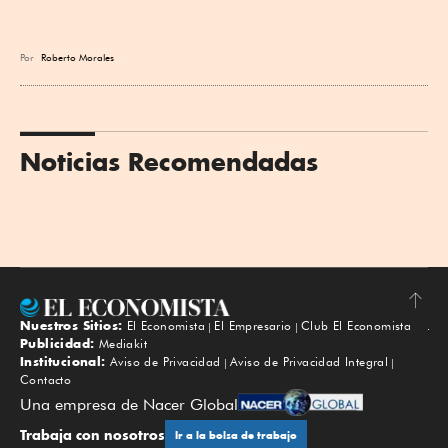
Por
Roberto Morales
Noticias Recomendadas
Nuestros Sitios:
El Economista
El Empresario
Club El Economista
Subir
Publicidad:
Mediakit
Institucional:
Aviso de Privacidad
Aviso de Privacidad Integral
Contacto
Una empresa de Nacer Global
Trabaja con nosotros
Ir a la bolsa de trabajo