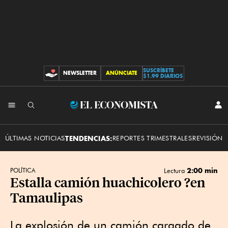
SUSCRÍBETE
NEWSLETTER
ANÚNCIATE
CONTRIBUCIONES
$1.99 DIARIOS
INI
El
SES
Economista
ÚLTIMAS NOTICIAS
TENDENCIAS:
REPORTES TRIMESTRALES
REVISIÓN 
2:00 min
POLÍTICA
Lectura
Estalla camión huachicolero ?en
Tamaulipas
La explosión de un camión cargado de