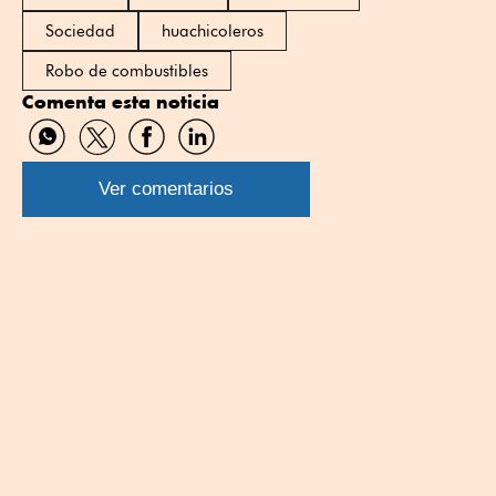
Sociedad
huachicoleros
Robo de combustibles
Comenta esta noticia
Compartir
Compartir
Compartir
Compartir
por
por
por
por
WhatsApp
Twitter
Facebook
Linkedin
Ver comentarios