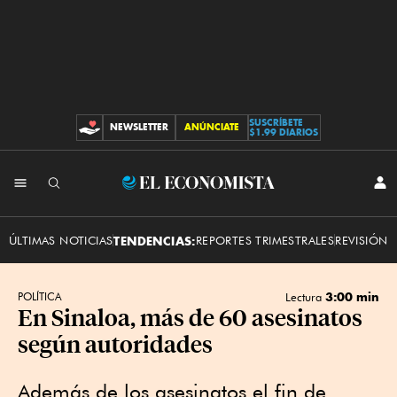
SUSCRÍBETE
NEWSLETTER
ANÚNCIATE
CONTRIBUCIONES
$1.99 DIARIOS
INI
El
SES
Economista
ÚLTIMAS NOTICIAS
TENDENCIAS:
REPORTES TRIMESTRALES
REVISIÓN 
3:00 min
POLÍTICA
Lectura
En Sinaloa, más de 60 asesinatos
según autoridades
Además de los asesinatos el fin de