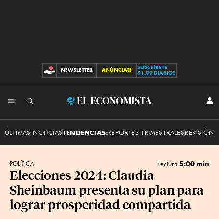
SUSCRÍBETE
NEWSLETTER
ANÚNCIATE
CONTRIBUCIONES
$1.99 DIARIOS
INI
El
SES
Economista
ÚLTIMAS NOTICIAS
TENDENCIAS:
REPORTES TRIMESTRALES
REVISIÓN 
5:00 min
POLÍTICA
Lectura
Elecciones 2024: Claudia
Sheinbaum presenta su plan para
lograr prosperidad compartida