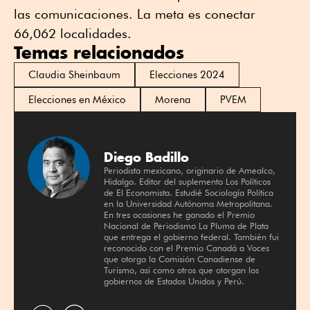
las comunicaciones. La meta es conectar
66,062 localidades.
Temas relacionados
Claudia Sheinbaum
Elecciones 2024
Elecciones en México
Morena
PVEM
Diego Badillo
Periodista mexicano, originario de Amealco,
Hidalgo. Editor del suplemento Los Políticos
de El Economista. Estudié Sociología Política
en la Universidad Autónoma Metropolitana.
En tres ocasiones he ganado el Premio
Nacional de Periodismo La Pluma de Plata
que entrega el gobierno federal. También fui
reconocido con el Premio Canadá a Voces
que otorga la Comisión Canadiense de
Turismo, así como otros que otorgan los
gobiernos de Estados Unidos y Perú.