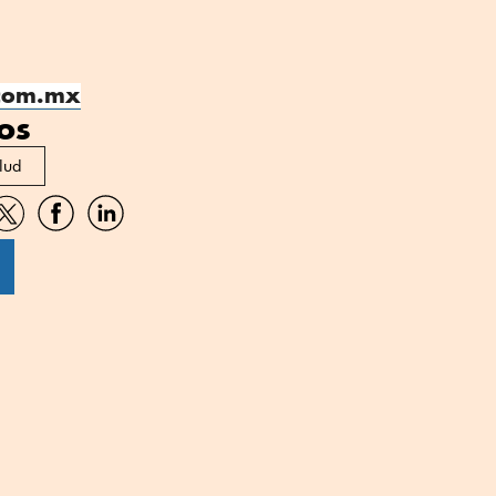
.com.mx
os
lud
artir
Compartir
Compartir
Compartir
por
por
por
sApp
Twitter
Facebook
Linkedin