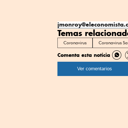
jmonroy@eleconomista
Temas relacionad
Coronavirus
Coronavirus Sa
Comenta esta noticia
Comp
por
Ver comentarios
What