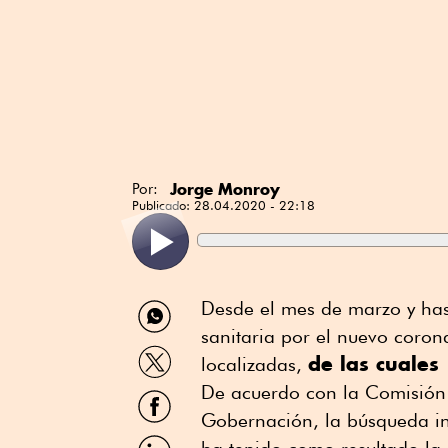
Jorge Monroy
Por:
Publicado:
28.04.2020 - 22:18
Compartir
Desde el mes de marzo y has
por
sanitaria por el nuevo coro
WhatsApp
Compartir
de las cuale
localizadas,
por
Twitter
De acuerdo con la Comisión 
Compartir
por
Gobernación, la búsqueda in
Facebook
Compartir
ha tenido como resultado la