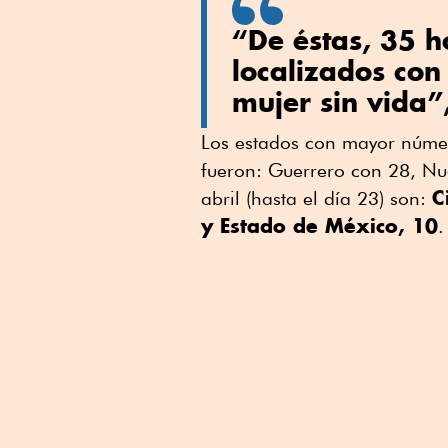
“De éstas, 35 
localizados con
mujer sin vida”
Los estados con mayor númer
fueron: Guerrero con 28, N
C
abril (hasta el día 23) son:
y Estado de México, 10
.