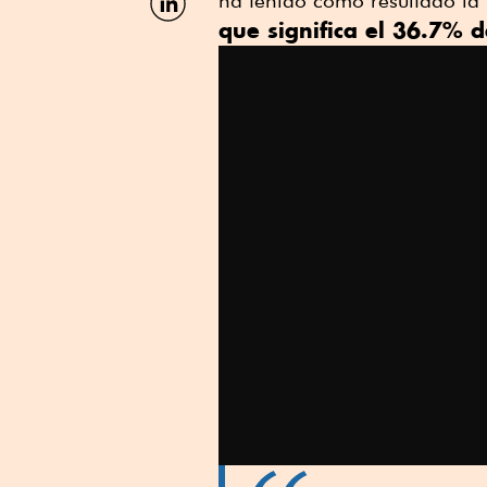
por
que significa el 36.7% de
Linkedin