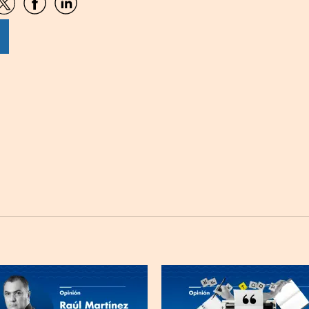
artir
Compartir
Compartir
Compartir
por
por
por
sApp
Twitter
Facebook
Linkedin