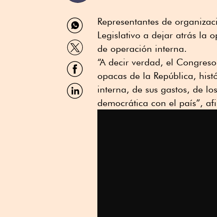
Compartir
Representantes de organizaci
por
Legislativo a dejar atrás la
WhatsApp
Compartir
de operación interna.
por
Twitter
“A decir verdad, el Congreso
Compartir
por
opacas de la República, his
Facebook
Compartir
interna, de sus gastos, de lo
por
democrática con el país”, a
Linkedin