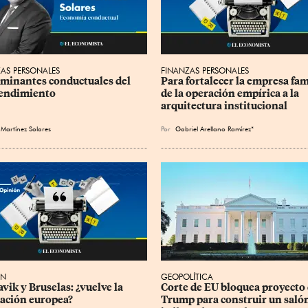
AS PERSONALES
FINANZAS PERSONALES
minantes conductuales del 
Para fortalecer la empresa fami
endimiento
de la operación empírica a la 
arquitectura institucional
 Martínez Solares
Por
Gabriel Arellano Ramírez*
ÓN
GEOPOLÍTICA
vik y Bruselas: ¿vuelve la 
Corte de EU bloquea proyecto 
ación europea?
Trump para construir un salón