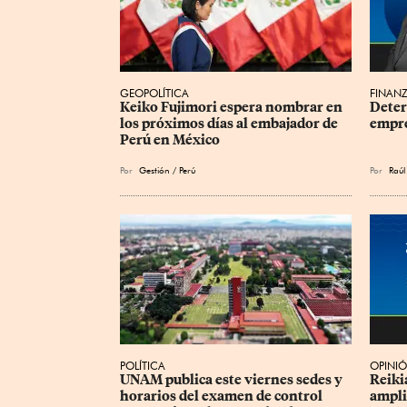
GEOPOLÍTICA
FINANZ
Keiko Fujimori espera nombrar en 
Deter
los próximos días al embajador de 
empr
Perú en México
Por
Gestión / Perú
Por
Raúl
POLÍTICA
OPINI
UNAM publica este viernes sedes y 
Reikia
horarios del examen de control 
ampli