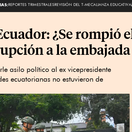
IAS:
REPORTES TRIMESTRALES
REVISIÓN DEL T-MEC
ALIANZA EDUCATIVA
Ecuador: ¿Se rompió el
rrupción a la embajad
e asilo político al ex vicepresidente
des ecuatorianas no estuvieron de