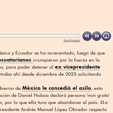
ReadSpeaker
México y Ecuador se ha acrecentado, luego de que
 ecuatorianos
irrumpieron por la fuerza en la
ex vicepresidente
o, para poder detener al
ntraba ahí desde diciembre de 2023 solicitando
México le concedió el asilo
obierno de
, esto
ación de Daniel Noboa declaró persona 'non grata'
, por lo que ella tuvo que abandonar el país. ¿La
presidente Andrés Manuel López Obrador respecto