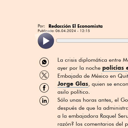
Redacción El Economista
Por:
Publicado:
06.04.2024 - 12:15
Compartir
La crisis diplomática entre 
por
policías
ayer por la noche
WhatsApp
Compartir
Embajada de México en Quit
por
Jorge Glas
Twitter
, quien se enco
Compartir
por
asilo político.
Facebook
Compartir
Sólo unas horas antes, el G
por
después de que la administr
Linkedin
a la embajadora Raquel Serur
razón? los comentarios del 