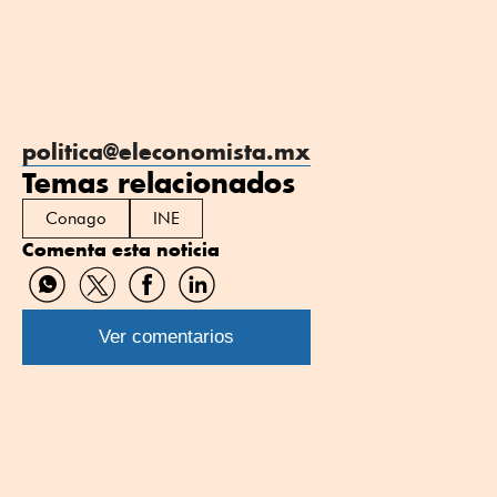
politica@eleconomista.mx
Temas relacionados
Conago
INE
Comenta esta noticia
Compartir
Compartir
Compartir
Compartir
por
por
por
por
WhatsApp
Twitter
Facebook
Linkedin
Ver comentarios