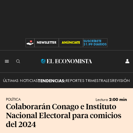
SUSCRÍBETE
NEWSLETTER
ANÚNCIATE
CONTRIBUCIONES
$1.99 DIARIOS
INI
El
SES
Economista
ÚLTIMAS NOTICIAS
TENDENCIAS:
REPORTES TRIMESTRALES
REVISIÓN 
2:00 min
POLÍTICA
Lectura
Colaborarán Conago e Instituto
Nacional Electoral para comicios
del 2024