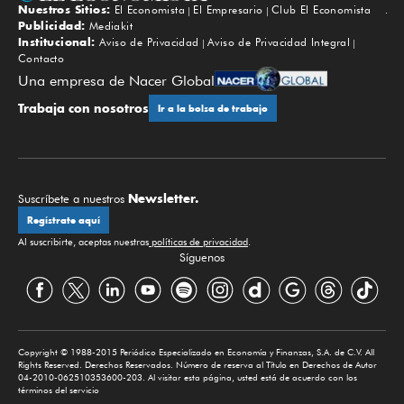
Nuestros Sitios:
El Economista
El Empresario
Club El Economista
Subir
Publicidad:
Mediakit
Institucional:
Aviso de Privacidad
Aviso de Privacidad Integral
Contacto
Una empresa de Nacer Global
Trabaja con nosotros
Ir a la bolsa de trabajo
Newsletter.
Suscríbete a nuestros
Regístrate aquí
Al suscribirte, aceptas nuestras
políticas de privacidad
.
Síguenos
Copyright © 1988-2015 Periódico Especializado en Economía y Finanzas, S.A. de C.V. All
Rights Reserved. Derechos Reservados. Número de reserva al Título en Derechos de Autor
04-2010-062510353600-203. Al visitar esta página, usted está de acuerdo con los
términos del servicio