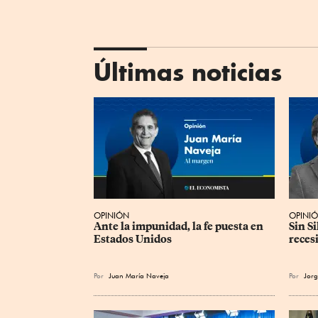
Últimas noticias
OPINIÓN
OPINI
Ante la impunidad, la fe puesta en 
Sin S
Estados Unidos
reces
Por
Juan María Naveja
Por
Jorg