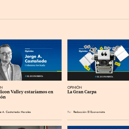
ÓN
OPINIÓN
ilicon Valley estaríamos en 
La Gran Carpa
ión
e A. Castañeda Morales
Por
Redacción El Economista