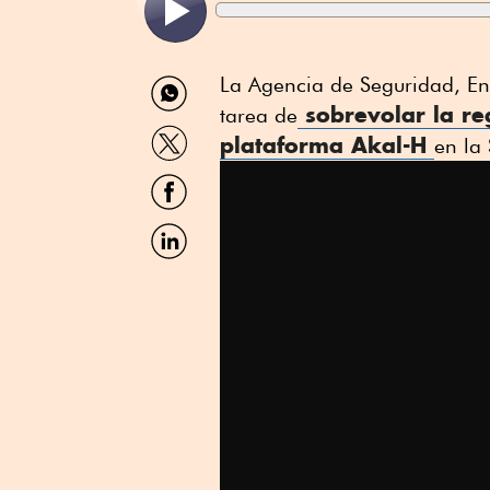
Compartir
La Agencia de Seguridad, En
por
sobrevolar la re
tarea de
WhatsApp
Compartir
plataforma Akal-H
en la
por
Twitter
Compartir
por
Facebook
Compartir
por
Linkedin