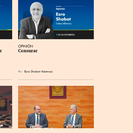
OPINIÓN
r 
Censurar
Por
Ezra Shabot Askenazi