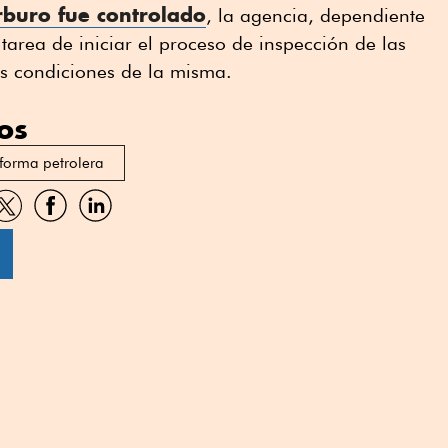
rburo fue controlado
, la agencia, dependiente
tarea de iniciar el proceso de inspección de las
as condiciones de la misma.
os
forma petrolera
artir
Compartir
Compartir
Compartir
por
por
por
sApp
Twitter
Facebook
Linkedin