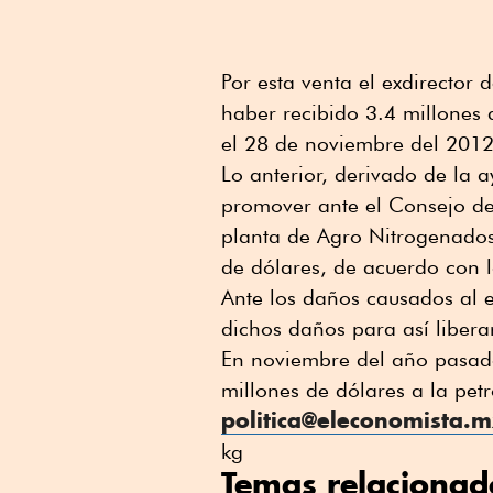
Por esta venta el exdirector
haber recibido 3.4 millones 
el 28 de noviembre del 2012
Lo anterior, derivado de la
promover ante el Consejo de
planta de Agro Nitrogenado
de dólares, de acuerdo con l
Ante los daños causados al 
dichos daños para así libera
En noviembre del año pasad
millones de dólares a la petr
politica@eleconomista.
kg
Temas relacionad