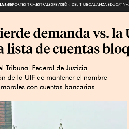
IAS:
REPORTES TRIMESTRALES
REVISIÓN DEL T-MEC
ALIANZA EDUCATIVA
ierde demanda vs. la 
a lista de cuentas bl
l Tribunal Federal de Justicia
ión de la UIF de mantener el nombre
s morales con cuentas bancarias