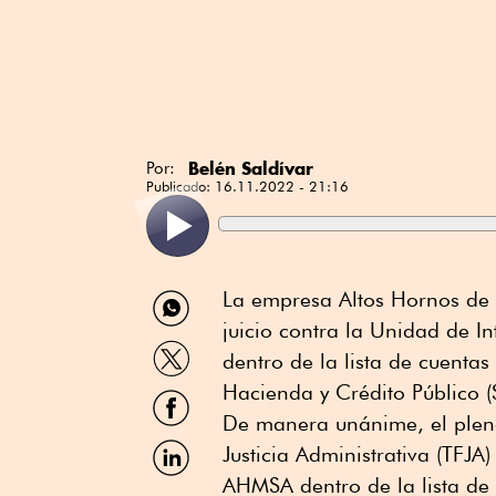
Belén Saldívar
Por:
Publicado:
16.11.2022 - 21:16
Compartir
La empresa Altos Hornos de 
por
juicio contra la Unidad de In
WhatsApp
Compartir
dentro de la lista de cuenta
por
Twitter
Hacienda y Crédito Público 
Compartir
por
De manera unánime, el pleno
Facebook
Compartir
Justicia Administrativa (TFJA
por
AHMSA dentro de la lista de
Linkedin