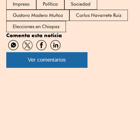
Impreso
Política
Sociedad
Gustavo Madero Muñoz
Carlos Navarrete Ruiz
Elecciones en Chiapas
Comenta esta noticia
Compartir
Compartir
Compartir
Compartir
por
por
por
por
WhatsApp
Twitter
Facebook
Linkedin
Ver comentarios