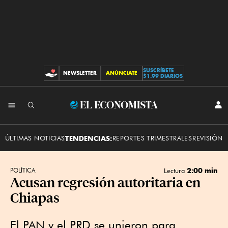
SUSCRÍBETE
NEWSLETTER
ANÚNCIATE
CONTRIBUCIONES
$1.99 DIARIOS
INI
El
SES
Economista
ÚLTIMAS NOTICIAS
TENDENCIAS:
REPORTES TRIMESTRALES
REVISIÓN 
2:00 min
POLÍTICA
Lectura
Acusan regresión autoritaria en
Chiapas
El PAN y el PRD se unieron para