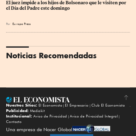
El juez impide a los hijos de Bolsonaro que le visiten por 
el Día del Padre este domingo
Por
Eu
ropa Press
Noticias Recomendadas
Nuestros Sitios:
El Economista
El Empresario
Club El Economista
Subir
Publicidad:
Mediakit
Institucional:
Aviso de Privacidad
Aviso de Privacidad Integral
Contacto
Una empresa de Nacer Global