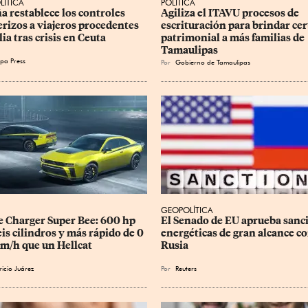
LÍTICA
POLÍTICA
a restablece los controles 
Agiliza el ITAVU procesos de 
erizos a viajeros procedentes 
escrituración para brindar cer
lia tras crisis en Ceuta
patrimonial a más familias de 
Tamaulipas
pa Press
Por
Gobierno de Tamaulipas
GEOPOLÍTICA
 Charger Super Bee: 600 hp 
El Senado de EU aprueba sanc
eis cilindros y más rápido de 0 
energéticas de gran alcance co
km/h que un Hellcat
Rusia
icio Juárez
Por
Reuters