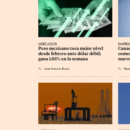
MERCADOS
EMPRES
Peso mexicano toca mejor nivel 
Canad
desde febrero ante dólar débil; 
comer
gana 1.05% en la semana
nuevo
Por
José Antonio Rivera
Por
Reut