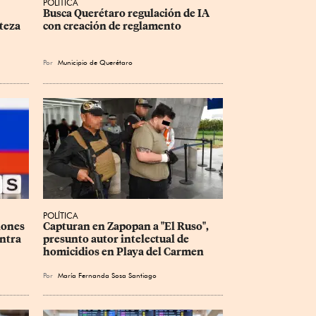
POLÍTICA
Busca Querétaro regulación de IA 
teza 
con creación de reglamento
Por
Municipio de Querétaro
POLÍTICA
iones 
Capturan en Zapopan a "El Ruso", 
ntra 
presunto autor intelectual de 
homicidios en Playa del Carmen
Por
María Fernanda Sosa Santiago