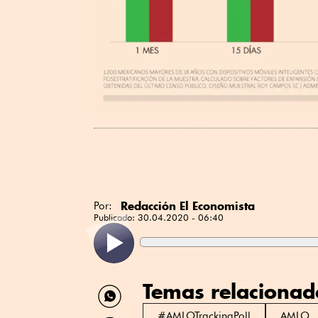
Redacción El Economista
Por:
Publicado:
30.04.2020 - 06:40
Temas relacionad
Compartir
por
WhatsApp
#AMLOTrackingPoll
AMLO