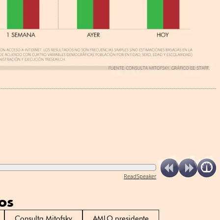
ReadSpeaker
os
Consulta Mitofsky
AMLO presidente