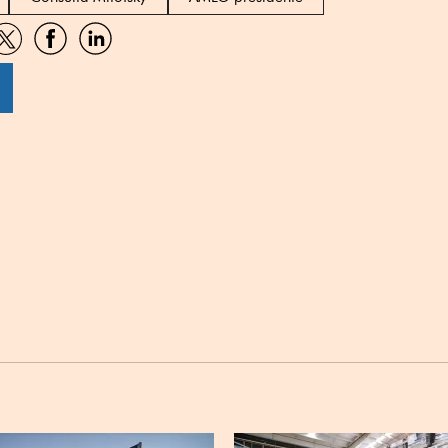
artir
Compartir
Compartir
Compartir
por
por
por
sApp
Twitter
Facebook
Linkedin