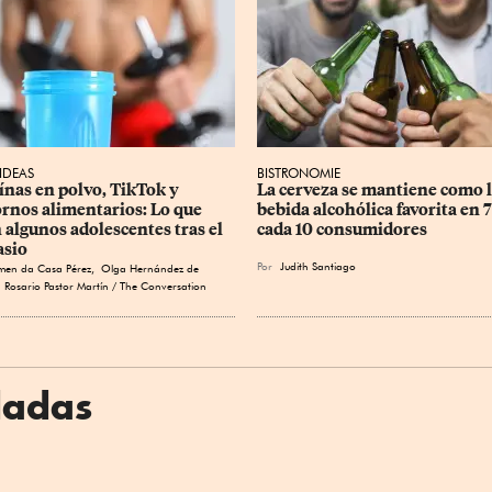
 IDEAS
BISTRONOMIE
ínas en polvo, TikTok y 
La cerveza se mantiene como l
ornos alimentarios: Lo que 
bebida alcohólica favorita en 7
 algunos adolescentes tras el 
cada 10 consumidores
asio
Por
Judith Santiago
men da Casa Pérez
,
Olga Hernández de
Rosario Pastor Martín / The Conversation
dadas