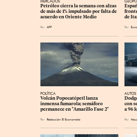
MERCADOS
GEOPO
Petróleo cierra la semana con alzas 
Españ
de más de 1% impulsado por falta de 
front
acuerdo en Oriente Medio
de Ita
Por
AFP
Por
Euro
POLÍTICA
AUTOS
Volcán Popocatépetl lanza 
Dodge
inmensa fumarola; semáforo 
con s
permanece en "Amarillo Fase 2"
a 96 
Por
Redacción El Economista
Por
Maur