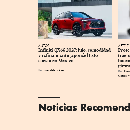
AUTOS
ARTE E
Infiniti QX65 2027: lujo, comodidad 
Prote
y refinamiento japonés | Esto 
trast
cuesta en México
hacen
gimn
Por
Mauricio Juárez
Por
Car
Matías
y 
Noticias Recomen