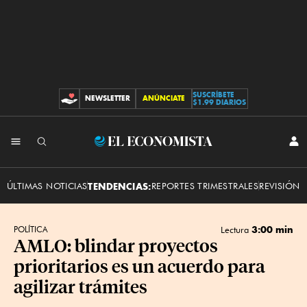
SUSCRÍBETE
NEWSLETTER
ANÚNCIATE
CONTRIBUCIONES
$1.99 DIARIOS
INI
El
SES
Economista
ÚLTIMAS NOTICIAS
TENDENCIAS:
REPORTES TRIMESTRALES
REVISIÓN 
3:00 min
POLÍTICA
Lectura
AMLO: blindar proyectos
prioritarios es un acuerdo para
agilizar trámites