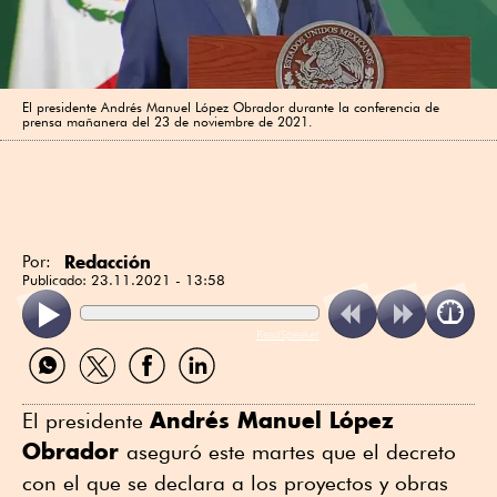
El presidente Andrés Manuel López Obrador durante la conferencia de
prensa mañanera del 23 de noviembre de 2021.
Redacción
Por:
Publicado:
23.11.2021 - 13:58
ReadSpeaker
Compartir
Compartir
Compartir
Compartir
por
por
por
por
WhatsApp
Twitter
Facebook
Linkedin
Andrés Manuel López
El presidente
Obrador
aseguró este martes que el decreto
con el que se declara a los proyectos y obras