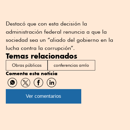
Destacó que con esta decisión la
administración federal renuncia a que la
sociedad sea un “aliado del gobierno en la
lucha contra la corrupción”.
Temas relacionados
Obras públicas
conferencias amlo
Comenta esta noticia
Compartir
Compartir
Compartir
Compartir
por
por
por
por
WhatsApp
Twitter
Facebook
Linkedin
Ver comentarios