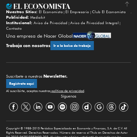
Nuestros Sitios:
El Economista
El Empresario
Club El Economista
Subir
Publicidad:
Mediakit
Institucional:
Aviso de Privacidad
Aviso de Privacidad Integral
Contacto
Una empresa de Nacer Global
Trabaja con nosotros
Ir a la bolsa de trabajo
Newsletter.
Suscríbete a nuestros
Regístrate aquí
Al suscribirte, aceptas nuestras
políticas de privacidad
.
Síguenos
Copyright © 1988-2015 Periódico Especializado en Economía y Finanzas, S.A. de C.V. All
Rights Reserved. Derechos Reservados. Número de reserva al Título en Derechos de Autor
04-2010-062510353600-203. Al visitar esta página, usted está de acuerdo con los