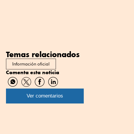
Temas relacionados
Información oficial
Comenta esta noticia
Compartir
Compartir
Compartir
Compartir
por
por
por
por
WhatsApp
Twitter
Facebook
Linkedin
Ver comentarios