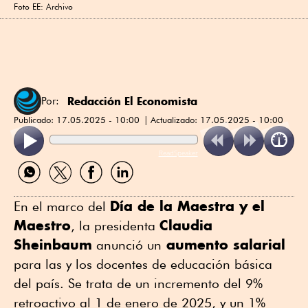
Foto EE: Archivo
Redacción El Economista
Por:
Publicado:
17.05.2025 - 10:00
Actualizado:
17.05.2025 - 10:00
ReadSpeaker
Compartir
Compartir
Compartir
Compartir
por
por
por
por
WhatsApp
Twitter
Facebook
Linkedin
Día de la Maestra y el
En el marco del
Maestro
Claudia
, la presidenta
Sheinbaum
aumento salarial
anunció un
para las y los docentes de educación básica
del país. Se trata de un incremento del 9%
retroactivo al 1 de enero de 2025, y un 1%