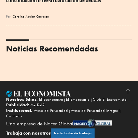
consolidación o reestructuración de deudas
Por
Carolina Aguilar Carrasco
Noticias Recomendadas
Nuestros Sitios:
El Economista
El Empresario
Club El Economista
Subir
Publicidad:
Mediakit
Institucional:
Aviso de Privacidad
Aviso de Privacidad Integral
Contacto
Una empresa de Nacer Global
Trabaja con nosotros
Ir a la bolsa de trabajo