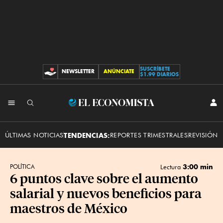
SUSCRÍBETE
NEWSLETTER
ANÚNCIATE
CONTRIBUCIONES
$1.99 DIARIOS
INI
El
SES
Economista
ÚLTIMAS NOTICIAS
TENDENCIAS:
REPORTES TRIMESTRALES
REVISIÓN 
3:00 min
POLÍTICA
Lectura
6 puntos clave sobre el aumento
salarial y nuevos beneficios para
maestros de México